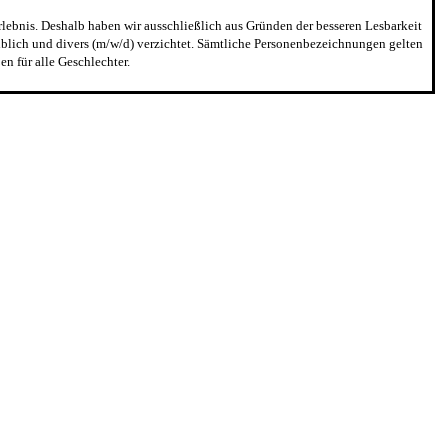
erlebnis. Deshalb haben wir ausschließlich aus Gründen der besseren Lesbarkeit
blich und divers (m/w/d) verzichtet. Sämtliche Personenbezeichnungen gelten
n für alle Geschlechter.