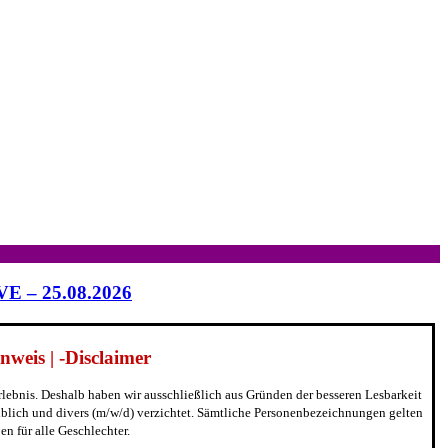
IVE – 25.08.2026
weis | -Disclaimer
erlebnis. Deshalb haben wir ausschließlich aus Gründen der besseren Lesbarkeit
blich und divers (m/w/d) verzichtet. Sämtliche Personenbezeichnungen gelten
n für alle Geschlechter.