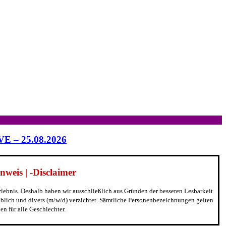
IVE – 25.08.2026
weis | -Disclaimer
erlebnis. Deshalb haben wir ausschließlich aus Gründen der besseren Lesbarkeit
blich und divers (m/w/d) verzichtet. Sämtliche Personenbezeichnungen gelten
n für alle Geschlechter.