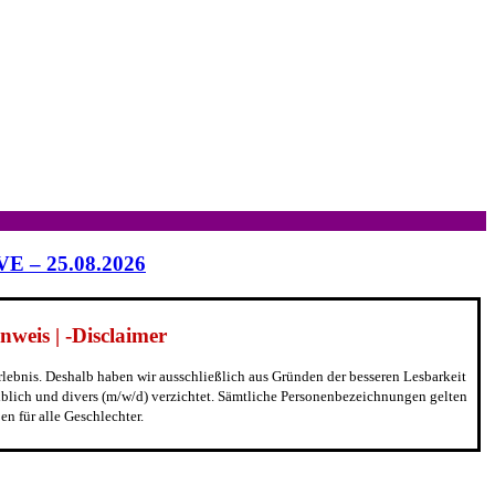
IVE – 25.08.2026
weis | -Disclaimer
erlebnis. Deshalb haben wir ausschließlich aus Gründen der besseren Lesbarkeit
blich und divers (m/w/d) verzichtet. Sämtliche Personenbezeichnungen gelten
n für alle Geschlechter.