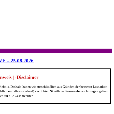
IVE – 25.08.2026
weis | -Disclaimer
erlebnis. Deshalb haben wir ausschließlich aus Gründen der besseren Lesbarkeit
blich und divers (m/w/d) verzichtet. Sämtliche Personenbezeichnungen gelten
n für alle Geschlechter.