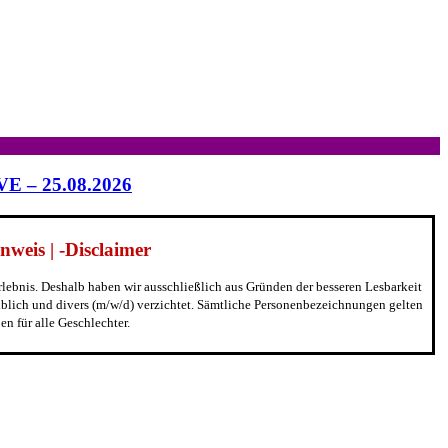
IVE – 25.08.2026
weis | -Disclaimer
erlebnis. Deshalb haben wir ausschließlich aus Gründen der besseren Lesbarkeit
blich und divers (m/w/d) verzichtet. Sämtliche Personenbezeichnungen gelten
n für alle Geschlechter.