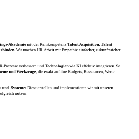
nings-Akademie
mit der Kernkompetenz
Talent Acquisition
,
Talent
erbinden.
Wir machen HR-Arbeit mit Empathie einfacher, zukunftssicher
 HR-Prozesse verbessern und
Technologien wie KI
effektiv integrieren. So
steme und Werkzeuge
, die exakt auf ihre Budgets, Ressourcen, Werte
es und -Systeme:
Diese erstellen und implementieren wir mit unseren
folgreich nutzen.