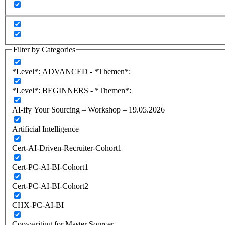
Filter by Categories
*Level*: ADVANCED - *Themen*:
*Level*: BEGINNERS - *Themen*:
AI-ify Your Sourcing – Workshop – 19.05.2026
Artificial Intelligence
Cert-AI-Driven-Recruiter-Cohort1
Cert-PC-AI-BI-Cohort1
Cert-PC-AI-BI-Cohort2
CHX-PC-AI-BI
Copywriting for Master Sourcer