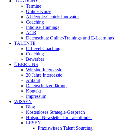
ACADEMY
Termine
Online-Kurse
AI People-Centric Innovator
Coaching
Inhouse Trainings
AGB
Datenschutz Online-Trainings und E-Learnings
TALENTE
C-Level Coaching
Coaching
Bewerber
ÜBER UNS
Wir sind Intercessio
20 Jahre Intercessio
Anfahrt
Datenschutzerklärung
Kontakt
Impressum
WISSEN
Blog
Kostenloses Strategie-Gespräch
Hotspot Newsletter für Talentfinder
LESEN
Praxiswissen Talent Sourcing