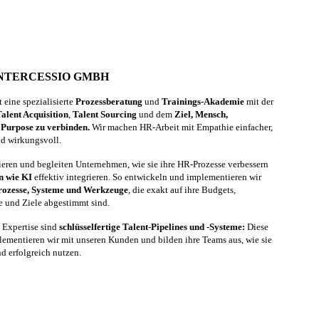
INTERCESSIO GMBH
eine spezialisierte
Prozessberatung
und
Trainings-Akademie
mit der
alent Acquisition
,
Talent Sourcing
und dem
Ziel, Mensch,
 Purpose zu verbinden.
Wir machen HR-Arbeit mit Empathie einfacher,
nd wirkungsvoll.
nieren und begleiten Unternehmen, wie sie ihre HR-Prozesse verbessern
n wie KI
effektiv integrieren. So entwickeln und implementieren wir
rozesse, Systeme und Werkzeuge
, die exakt auf ihre Budgets,
e und Ziele abgestimmt sind.
 Expertise sind
schlüsselfertige Talent-Pipelines und -Systeme:
Diese
lementieren wir mit unseren Kunden und bilden ihre Teams aus, wie sie
nd erfolgreich nutzen.