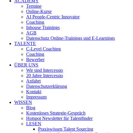
ACADEMY
Termine
Online-Kurse
AI People-Centric Innovator
Coaching
Inhouse Trainings
AGB
Datenschutz Online-Trainings und E-Learnings
TALENTE
C-Level Coaching
Coaching
Bewerber
ÜBER UNS
Wir sind Intercessio
20 Jahre Intercessio
Anfahrt
Datenschutzerklärung
Kontakt
Impressum
WISSEN
Blog
Kostenloses Strategie-Gespräch
Hotspot Newsletter für Talentfinder
LESEN
Praxiswissen Talent Sourcing