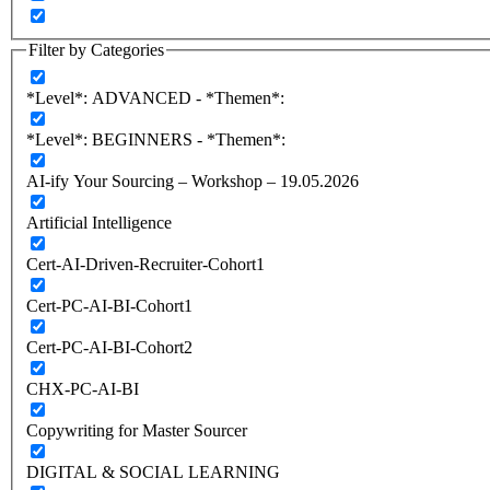
Filter by Categories
*Level*: ADVANCED - *Themen*:
*Level*: BEGINNERS - *Themen*:
AI-ify Your Sourcing – Workshop – 19.05.2026
Artificial Intelligence
Cert-AI-Driven-Recruiter-Cohort1
Cert-PC-AI-BI-Cohort1
Cert-PC-AI-BI-Cohort2
CHX-PC-AI-BI
Copywriting for Master Sourcer
DIGITAL & SOCIAL LEARNING