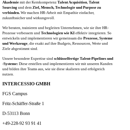
Akademie
mit der Kernkompetenz
Talent Acquisition
,
Talent
Sourcing
und dem
Ziel, Mensch, Technologie und Purpose zu
verbinden.
Wir machen HR-Arbeit mit Empathie einfacher,
zukunftssicher und wirkungsvoll.
Wir beraten, trainieren und begleiten Unternehmen, wie sie ihre HR-
Prozesse verbessern und
Technologien wie KI
effektiv integrieren. So
entwickeln und implementieren wir gemeinsam die
Prozesse, Systeme
und Werkzeuge
, die exakt auf ihre Budgets, Ressourcen, Werte und
Ziele abgestimmt sind.
Unsere besondere Expertise sind
schlüsselfertige Talent-Pipelines und
-Systeme:
Diese erstellen und implementieren wir mit unseren Kunden
und bilden ihre Teams aus, wie sie diese skalieren und erfolgreich
nutzen.
INTERCESSIO GMBH
FGS Campus
Fritz-Schäffer-Straße 1
D-53113 Bonn
+49-228-92 93 91 41