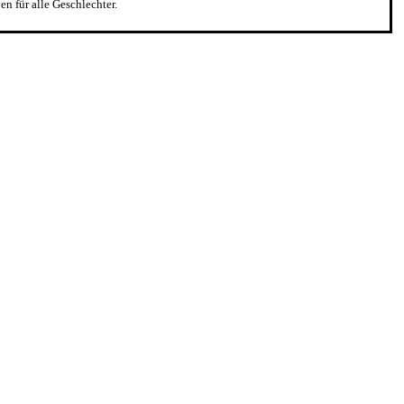
n für alle Geschlechter.