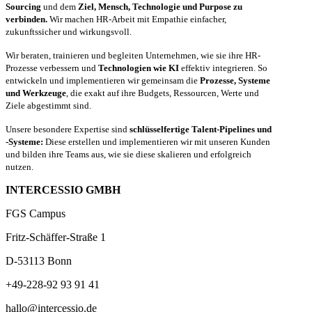
Sourcing
und dem
Ziel, Mensch, Technologie und Purpose zu
verbinden.
Wir machen HR-Arbeit mit Empathie einfacher,
zukunftssicher und wirkungsvoll.
Wir beraten, trainieren und begleiten Unternehmen, wie sie ihre HR-
Prozesse verbessern und
Technologien wie KI
effektiv integrieren. So
entwickeln und implementieren wir gemeinsam die
Prozesse, Systeme
und Werkzeuge
, die exakt auf ihre Budgets, Ressourcen, Werte und
Ziele abgestimmt sind.
Unsere besondere Expertise sind
schlüsselfertige Talent-Pipelines und
-Systeme:
Diese erstellen und implementieren wir mit unseren Kunden
und bilden ihre Teams aus, wie sie diese skalieren und erfolgreich
nutzen.
INTERCESSIO GMBH
FGS Campus
Fritz-Schäffer-Straße 1
D-53113 Bonn
+49-228-92 93 91 41
hallo@intercessio.de