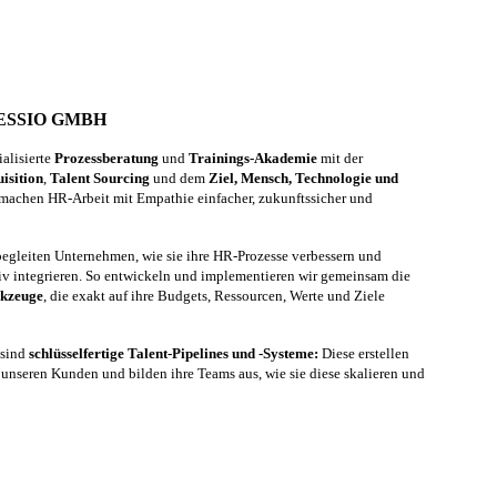
ESSIO GMBH
alisierte
Prozessberatung
und
Trainings-Akademie
mit der
isition
,
Talent Sourcing
und dem
Ziel, Mensch, Technologie und
machen HR-Arbeit mit Empathie einfacher, zukunftssicher und
 begleiten Unternehmen, wie sie ihre HR-Prozesse verbessern und
iv integrieren. So entwickeln und implementieren wir gemeinsam die
rkzeuge
, die exakt auf ihre Budgets, Ressourcen, Werte und Ziele
 sind
schlüsselfertige Talent-Pipelines und -Systeme:
Diese erstellen
unseren Kunden und bilden ihre Teams aus, wie sie diese skalieren und