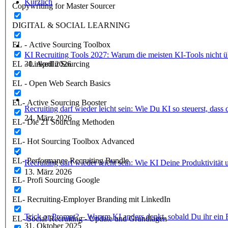
Kürzlich
Copywriting for Master Sourcer
DIGITAL & SOCIAL LEARNING
EL - Active Sourcing Toolbox
KI Recruiting Tools 2027: Warum die meisten KI-Tools nicht ü
EL - LinkedIn Sourcing
30. April 2026
EL - Open Web Search Basics
EL- Active Sourcing Booster
Recruiting darf wieder leicht sein: Wie Du KI so steuerst, dass
24. März 2026
EL- Die 21 Sourcing Methoden
EL- Hot Sourcing Toolbox Advanced
EL- Performance Recruiting Bundle
Recruiting darf wieder leicht sein: Wie KI Deine Produktivität
13. März 2026
EL- Profi Sourcing Google
EL- Recruiting-Employer Branding mit LinkedIn
Trick or Prompt? – Warum KI anders denkt, sobald Du ihr ein 
EL- Social Recruiting - Update und Grundlagen
31. Oktober 2025