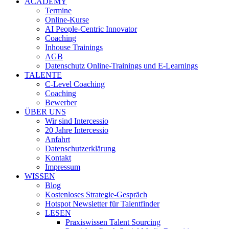
ACADEMY
Termine
Online-Kurse
AI People-Centric Innovator
Coaching
Inhouse Trainings
AGB
Datenschutz Online-Trainings und E-Learnings
TALENTE
C-Level Coaching
Coaching
Bewerber
ÜBER UNS
Wir sind Intercessio
20 Jahre Intercessio
Anfahrt
Datenschutzerklärung
Kontakt
Impressum
WISSEN
Blog
Kostenloses Strategie-Gespräch
Hotspot Newsletter für Talentfinder
LESEN
Praxiswissen Talent Sourcing