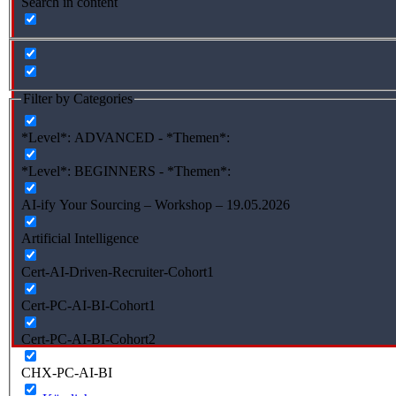
Search in content
Filter by Categories
*Level*: ADVANCED - *Themen*:
*Level*: BEGINNERS - *Themen*:
AI-ify Your Sourcing – Workshop – 19.05.2026
Artificial Intelligence
Cert-AI-Driven-Recruiter-Cohort1
Cert-PC-AI-BI-Cohort1
Cert-PC-AI-BI-Cohort2
CHX-PC-AI-BI