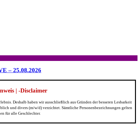
IVE – 25.08.2026
weis | -Disclaimer
erlebnis. Deshalb haben wir ausschließlich aus Gründen der besseren Lesbarkeit
blich und divers (m/w/d) verzichtet. Sämtliche Personenbezeichnungen gelten
n für alle Geschlechter.