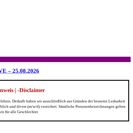
IVE – 25.08.2026
weis | -Disclaimer
erlebnis. Deshalb haben wir ausschließlich aus Gründen der besseren Lesbarkeit
blich und divers (m/w/d) verzichtet. Sämtliche Personenbezeichnungen gelten
n für alle Geschlechter.