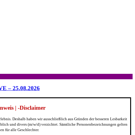
IVE – 25.08.2026
weis | -Disclaimer
erlebnis. Deshalb haben wir ausschließlich aus Gründen der besseren Lesbarkeit
blich und divers (m/w/d) verzichtet. Sämtliche Personenbezeichnungen gelten
n für alle Geschlechter.