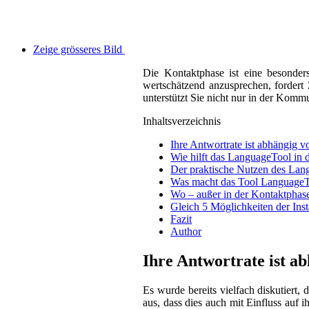
Zeige grösseres Bild
Die Kontaktphase ist eine besonders
wertschätzend anzusprechen, fordert 
unterstützt Sie nicht nur in der Komm
Inhaltsverzeichnis
Ihre Antwortrate ist abhängig 
Wie hilft das LanguageTool in
Der praktische Nutzen des Lan
Was macht das Tool LanguageT
Wo – außer in der Kontaktphas
Gleich 5 Möglichkeiten der Ins
Fazit
Author
Ihre Antwortrate ist a
Es wurde bereits vielfach diskutiert
aus, dass dies auch mit Einfluss auf i