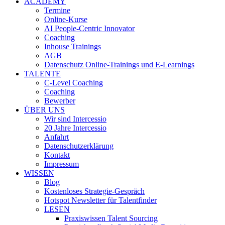
ACADEMY
Termine
Online-Kurse
AI People-Centric Innovator
Coaching
Inhouse Trainings
AGB
Datenschutz Online-Trainings und E-Learnings
TALENTE
C-Level Coaching
Coaching
Bewerber
ÜBER UNS
Wir sind Intercessio
20 Jahre Intercessio
Anfahrt
Datenschutzerklärung
Kontakt
Impressum
WISSEN
Blog
Kostenloses Strategie-Gespräch
Hotspot Newsletter für Talentfinder
LESEN
Praxiswissen Talent Sourcing