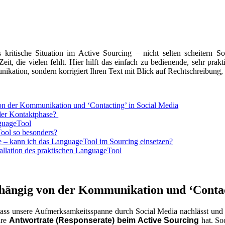
 kritische Situation im Active Sourcing – nicht selten scheitern S
Zeit, die vielen fehlt. Hier hilft das einfach zu bedienende, sehr p
unikation, sondern korrigiert Ihren Text mit Blick auf Rechtschreibun
von der Kommunikation und ‘Contacting’ in Social Media
 der Kontaktphase?
guageTool
ool so besonders?
e – kann ich das LanguageTool im Sourcing einsetzen?
tallation des praktischen LanguageTool
bhängig von der Kommunikation und ‘Contac
, dass unsere Aufmerksamkeitsspanne durch Social Media nachlässt und 
hre
Antwortrate (Responserate) beim Active Sourcing
hat. So