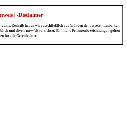
weis | -Disclaimer
erlebnis. Deshalb haben wir ausschließlich aus Gründen der besseren Lesbarkeit
blich und divers (m/w/d) verzichtet. Sämtliche Personenbezeichnungen gelten
n für alle Geschlechter.