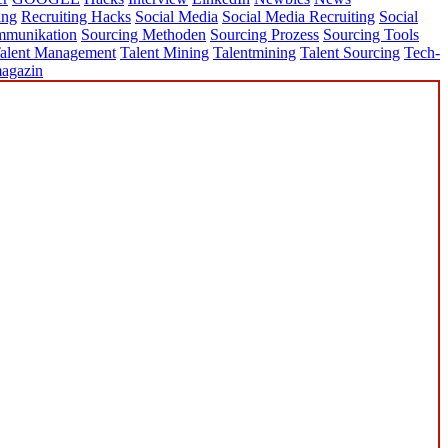
ing
Recruiting Hacks
Social Media
Social Media Recruiting
Social
mmunikation
Sourcing Methoden
Sourcing Prozess
Sourcing Tools
alent Management
Talent Mining
Talentmining
Talent Sourcing
Tech-
agazin