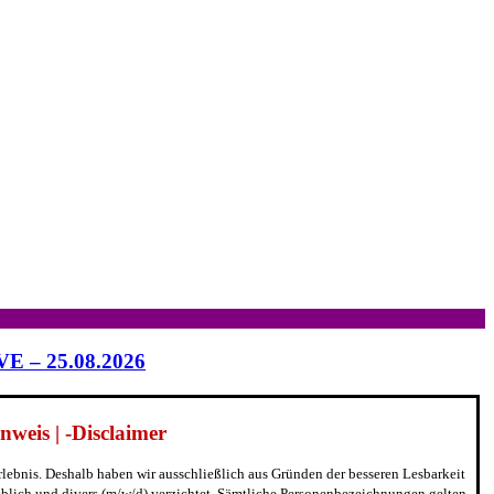
IVE – 25.08.2026
weis | -Disclaimer
erlebnis. Deshalb haben wir ausschließlich aus Gründen der besseren Lesbarkeit
blich und divers (m/w/d) verzichtet. Sämtliche Personenbezeichnungen gelten