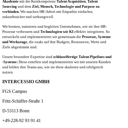
Akademie
mit der Kernkompetenz
Talent Acquisition
,
Talent
Sourcing
und dem
Ziel, Mensch, Technologie und Purpose zu
verbinden.
Wir machen HR-Arbeit mit Empathie einfacher,
zukunftssicher und wirkungsvoll.
Wir beraten, trainieren und begleiten Unternehmen, wie sie ihre HR-
Prozesse verbessern und
Technologien wie KI
effektiv integrieren. So
entwickeln und implementieren wir gemeinsam die
Prozesse, Systeme
und Werkzeuge
, die exakt auf ihre Budgets, Ressourcen, Werte und
Ziele abgestimmt sind.
Unsere besondere Expertise sind
schlüsselfertige Talent-Pipelines und
-Systeme:
Diese erstellen und implementieren wir mit unseren Kunden
und bilden ihre Teams aus, wie sie diese skalieren und erfolgreich
nutzen.
INTERCESSIO GMBH
FGS Campus
Fritz-Schäffer-Straße 1
D-53113 Bonn
+49-228-92 93 91 41