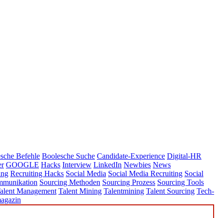
sche Befehle
Boolesche Suche
Candidate-Experience
Digital-HR
er
GOOGLE
Hacks
Interview
LinkedIn
Newbies
News
ing
Recruiting Hacks
Social Media
Social Media Recruiting
Social
mmunikation
Sourcing Methoden
Sourcing Prozess
Sourcing Tools
alent Management
Talent Mining
Talentmining
Talent Sourcing
Tech-
agazin