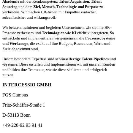
Akademie
mit der Kernkompetenz
Talent Acquisition
,
Talent
Sourcing
und dem
Ziel, Mensch, Technologie und Purpose zu
verbinden.
Wir machen HR-Arbeit mit Empathie einfacher,
zukunftssicher und wirkungsvoll.
Wir beraten, trainieren und begleiten Unternehmen, wie sie ihre HR-
Prozesse verbessern und
Technologien wie KI
effektiv integrieren. So
entwickeln und implementieren wir gemeinsam die
Prozesse, Systeme
und Werkzeuge
, die exakt auf ihre Budgets, Ressourcen, Werte und
Ziele abgestimmt sind.
Unsere besondere Expertise sind
schlüsselfertige Talent-Pipelines und
-Systeme:
Diese erstellen und implementieren wir mit unseren Kunden
und bilden ihre Teams aus, wie sie diese skalieren und erfolgreich
nutzen.
INTERCESSIO GMBH
FGS Campus
Fritz-Schäffer-Straße 1
D-53113 Bonn
+49-228-92 93 91 41