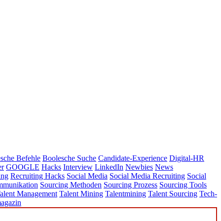
sche Befehle
Boolesche Suche
Candidate-Experience
Digital-HR
er
GOOGLE
Hacks
Interview
LinkedIn
Newbies
News
ing
Recruiting Hacks
Social Media
Social Media Recruiting
Social
mmunikation
Sourcing Methoden
Sourcing Prozess
Sourcing Tools
alent Management
Talent Mining
Talentmining
Talent Sourcing
Tech-
agazin