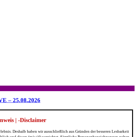
IVE – 25.08.2026
weis | -Disclaimer
erlebnis. Deshalb haben wir ausschließlich aus Gründen der besseren Lesbarkeit
blich und divers (m/w/d) verzichtet. Sämtliche Personenbezeichnungen gelten