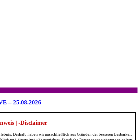
IVE – 25.08.2026
weis | -Disclaimer
erlebnis. Deshalb haben wir ausschließlich aus Gründen der besseren Lesbarkeit
blich und divers (m/w/d) verzichtet. Sämtliche Personenbezeichnungen gelten