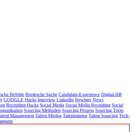
sche Befehle
Boolesche Suche
Candidate-Experience
Digital-HR
er
GOOGLE
Hacks
Interview
LinkedIn
Newbies
News
ing
Recruiting Hacks
Social Media
Social Media Recruiting
Social
mmunikation
Sourcing Methoden
Sourcing Prozess
Sourcing Tools
alent Management
Talent Mining
Talentmining
Talent Sourcing
Tech-
agazin