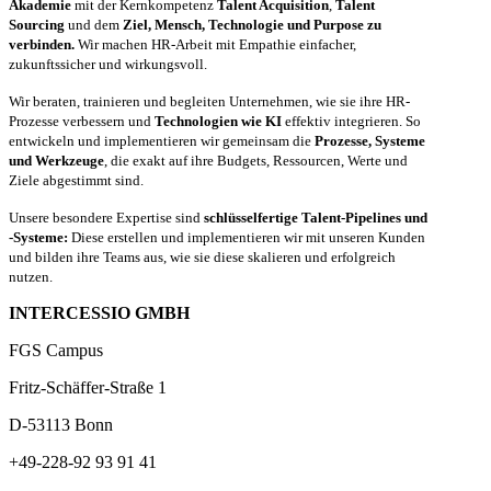
Akademie
mit der Kernkompetenz
Talent Acquisition
,
Talent
Sourcing
und dem
Ziel, Mensch, Technologie und Purpose zu
verbinden.
Wir machen HR-Arbeit mit Empathie einfacher,
zukunftssicher und wirkungsvoll.
Wir beraten, trainieren und begleiten Unternehmen, wie sie ihre HR-
Prozesse verbessern und
Technologien wie KI
effektiv integrieren. So
entwickeln und implementieren wir gemeinsam die
Prozesse, Systeme
und Werkzeuge
, die exakt auf ihre Budgets, Ressourcen, Werte und
Ziele abgestimmt sind.
Unsere besondere Expertise sind
schlüsselfertige Talent-Pipelines und
-Systeme:
Diese erstellen und implementieren wir mit unseren Kunden
und bilden ihre Teams aus, wie sie diese skalieren und erfolgreich
nutzen.
INTERCESSIO GMBH
FGS Campus
Fritz-Schäffer-Straße 1
D-53113 Bonn
+49-228-92 93 91 41