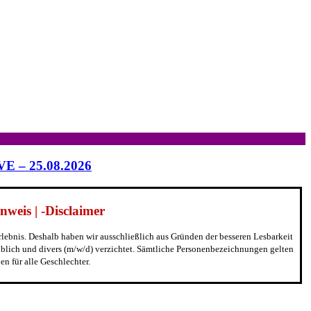
IVE – 25.08.2026
weis | -Disclaimer
erlebnis. Deshalb haben wir ausschließlich aus Gründen der besseren Lesbarkeit
blich und divers (m/w/d) verzichtet. Sämtliche Personenbezeichnungen gelten
n für alle Geschlechter.