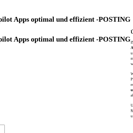
pilot Apps optimal und effizient -POSTING
pilot Apps optimal und effizient -POSTING
I
A
u
m
w
W
P
e
u
a
U
S
u