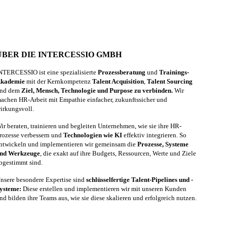
ÜBER DIE INTERCESSIO GMBH
NTERCESSIO ist eine spezialisierte
Prozessberatung
und
Trainings-
kademie
mit der Kernkompetenz
Talent Acquisition
,
Talent Sourcing
nd dem
Ziel, Mensch, Technologie und Purpose zu verbinden.
Wir
achen HR-Arbeit mit Empathie einfacher, zukunftssicher und
irkungsvoll.
ir beraten, trainieren und begleiten Unternehmen, wie sie ihre HR-
rozesse verbessern und
Technologien wie KI
effektiv integrieren. So
ntwickeln und implementieren wir gemeinsam die
Prozesse, Systeme
nd Werkzeuge
, die exakt auf ihre Budgets, Ressourcen, Werte und Ziele
bgestimmt sind.
nsere besondere Expertise sind
schlüsselfertige Talent-Pipelines und -
ysteme:
Diese erstellen und implementieren wir mit unseren Kunden
nd bilden ihre Teams aus, wie sie diese skalieren und erfolgreich nutzen.