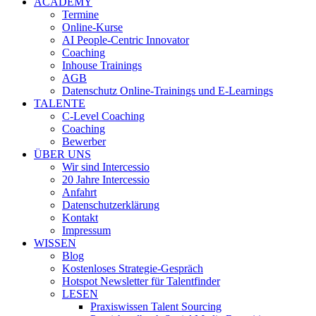
ACADEMY
Termine
Online-Kurse
AI People-Centric Innovator
Coaching
Inhouse Trainings
AGB
Datenschutz Online-Trainings und E-Learnings
TALENTE
C-Level Coaching
Coaching
Bewerber
ÜBER UNS
Wir sind Intercessio
20 Jahre Intercessio
Anfahrt
Datenschutzerklärung
Kontakt
Impressum
WISSEN
Blog
Kostenloses Strategie-Gespräch
Hotspot Newsletter für Talentfinder
LESEN
Praxiswissen Talent Sourcing