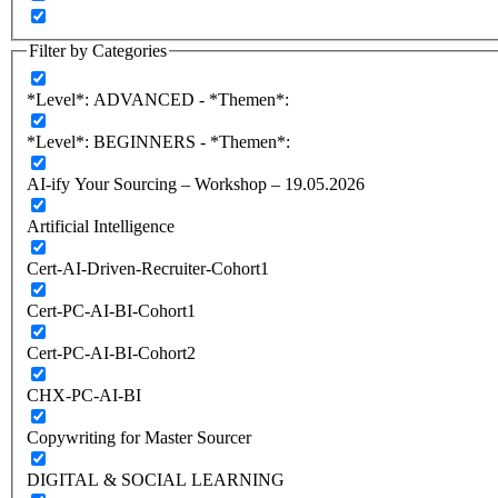
Filter by Categories
*Level*: ADVANCED - *Themen*:
*Level*: BEGINNERS - *Themen*:
AI-ify Your Sourcing – Workshop – 19.05.2026
Artificial Intelligence
Cert-AI-Driven-Recruiter-Cohort1
Cert-PC-AI-BI-Cohort1
Cert-PC-AI-BI-Cohort2
CHX-PC-AI-BI
Copywriting for Master Sourcer
DIGITAL & SOCIAL LEARNING