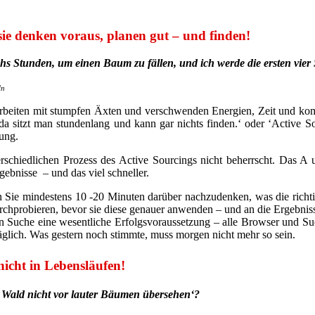
 sie denken voraus, planen gut – und finden!
hs Stunden, um einen Baum zu fällen, und ich werde die ersten vier 
ln
 arbeiten mit stumpfen Äxten und verschwenden Energien, Zeit und komm
da sitzt man stundenlang und kann gar nichts finden.‘ oder ‘Active Sou
tung.
schiedlichen Prozess des Active Sourcings nicht beherrscht. Das A u
gebnisse – und das viel schneller.
en Sie mindestens 10 -20 Minuten darüber nachzudenken, was die richti
urchprobieren, bevor sie diese genauer anwenden – und an die Ergebnis
hen Suche eine wesentliche Erfolgsvoraussetzung – alle Browser und 
äglich. Was gestern noch stimmte, muss morgen nicht mehr so sein.
 nicht in Lebensläufen!
n Wald nicht vor lauter Bäumen übersehen‘?