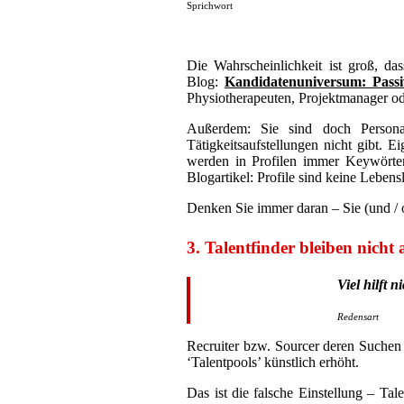
Sprichwort
D
ie Wahrscheinlichkeit ist groß, d
Blog:
Kandidatenuniversum: Passi
Physiotherapeuten, Projektmanager ode
Außerdem: Sie sind doch Personal
Tätigkeitsaufstellungen nicht gibt.
werden in Profilen immer Keywörter f
Blogartikel: Profile sind keine Lebens
Denken Sie immer daran – Sie (und / 
3. Talentfinder bleiben nich
Viel hilft ni
Redensart
Recruiter bzw. Sourcer deren Suchen e
‘Talentpools’ künstlich erhöht.
Das ist die falsche Einstellung – Ta