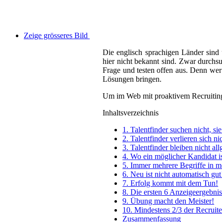
Zeige grösseres Bild
Die englisch sprachigen Länder sind
hier nicht bekannt sind. Zwar durchsu
Frage und testen offen aus. Denn wer
Lösungen bringen.
Um im Web mit proaktivem Recruiting, 
Inhaltsverzeichnis
1. Talentfinder suchen nicht, s
2. Talentfinder verlieren sich n
3. Talentfinder bleiben nicht a
4. Wo ein möglicher Kandidat is
5. Immer mehrere Begriffe in m
6. Neu ist nicht automatisch gut
7. Erfolg kommt mit dem Tun!
8. Die ersten 6 Anzeigeergebnis
9. Übung macht den Meister!
10. Mindestens 2/3 der Recruite
Zusammenfassung