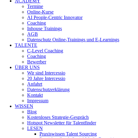
ACADEMY
Termine
Online-Kurse
AI People-Centric Innovator
Coaching
Inhouse Trainings
AGB
Datenschutz Online-Trainings und E-Learnings
TALENTE
C-Level Coaching
Coaching
Bewerber
ÜBER UNS
Wir sind Intercessio
20 Jahre Intercessio
Anfahrt
Datenschutzerklärung
Kontakt
Impressum
WISSEN
Blog
Kostenloses Strategie-Gespräch
Hotspot Newsletter für Talentfinder
LESEN
Praxiswissen Talent Sourcing