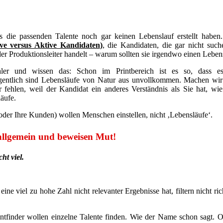
ass die passenden Talente noch gar keinen Lebenslauf erstellt habe
ve versus Aktive Kandidaten
)
, die Kandidaten, die gar nicht such
r Produktionsleiter handelt – warum sollten sie irgendwo einen Lebens
er und wissen das: Schon im Printbereich ist es so, dass es 
 Eigentlich sind Lebensläufe von Natur aus unvollkommen. Machen wir
ehlen, weil der Kandidat ein anderes Verständnis als Sie hat, wie s
läufe.
oder Ihre Kunden) wollen Menschen einstellen, nicht ‚Lebensläufe‘.
t allgemein und beweisen Mut!
cht viel.
ine viel zu hohe Zahl nicht relevanter Ergebnisse hat, filtern nicht r
lentfinder wollen einzelne Talente finden. Wie der Name schon sagt. 