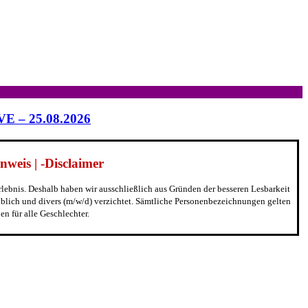
IVE – 25.08.2026
weis | -Disclaimer
erlebnis. Deshalb haben wir ausschließlich aus Gründen der besseren Lesbarkeit
blich und divers (m/w/d) verzichtet. Sämtliche Personenbezeichnungen gelten
n für alle Geschlechter.