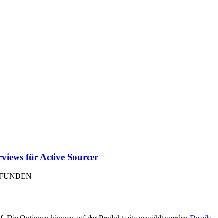
rviews für Active Sourcer
EFUNDEN
uf. Die Optionen können auf der Produktseite gewählt werden
Details