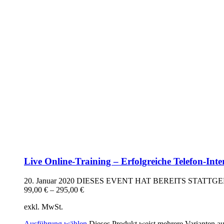
Live Online-Training – Erfolgreiche Telefon-Inte
20. Januar 2020
DIESES EVENT HAT BEREITS STATTG
99,00
€
–
295,00
€
exkl. MwSt.
Ausführung wählen
Dieses Produkt weist mehrere Varianten a