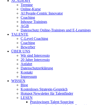
ACADEMY
Termine
Online-Kurse
AI People-Centric Innovator
Coaching
Inhouse Trainings
AGB
Datenschutz Online-Trainings und E-Learnings
TALENTE
C-Level Coaching
Coaching
Bewerber
ÜBER UNS
Wir sind Intercessio
20 Jahre Intercessio
Anfahrt
Datenschutzerklärung
Kontakt
Impressum
WISSEN
Blog
Kostenloses Strategie-Gespräch
Hotspot Newsletter für Talentfinder
LESEN
Praxiswissen Talent Sourcing