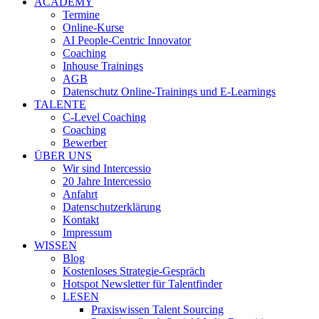
ACADEMY
Termine
Online-Kurse
AI People-Centric Innovator
Coaching
Inhouse Trainings
AGB
Datenschutz Online-Trainings und E-Learnings
TALENTE
C-Level Coaching
Coaching
Bewerber
ÜBER UNS
Wir sind Intercessio
20 Jahre Intercessio
Anfahrt
Datenschutzerklärung
Kontakt
Impressum
WISSEN
Blog
Kostenloses Strategie-Gespräch
Hotspot Newsletter für Talentfinder
LESEN
Praxiswissen Talent Sourcing