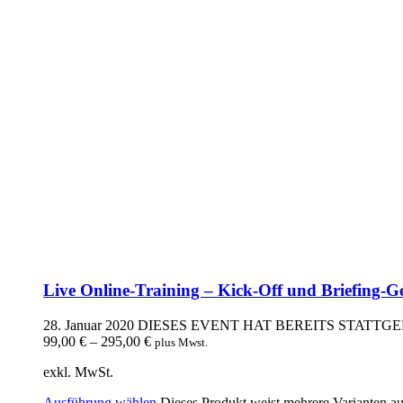
Live Online-Training – Kick-Off und Briefing-
28. Januar 2020
DIESES EVENT HAT BEREITS STATTG
99,00
€
–
295,00
€
plus Mwst.
exkl. MwSt.
Ausführung wählen
Dieses Produkt weist mehrere Varianten a