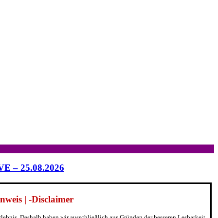
IVE – 25.08.2026
weis | -Disclaimer
erlebnis. Deshalb haben wir ausschließlich aus Gründen der besseren Lesbarkeit