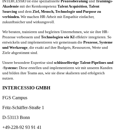
INTERCESSIO ist eine spezialisierte
Prozessberatung
und
Trainings-
Akademie
mit der Kernkompetenz
Talent Acquisition
,
Talent
Sourcing
und dem
Ziel, Mensch, Technologie und Purpose zu
verbinden.
Wir machen HR-Arbeit mit Empathie einfacher,
zukunftssicher und wirkungsvoll.
Wir beraten, trainieren und begleiten Unternehmen, wie sie ihre HR-
Prozesse verbessern und
Technologien wie KI
effektiv integrieren. So
entwickeln und implementieren wir gemeinsam die
Prozesse, Systeme
und Werkzeuge
, die exakt auf ihre Budgets, Ressourcen, Werte und
Ziele abgestimmt sind.
Unsere besondere Expertise sind
schlüsselfertige Talent-Pipelines und
-Systeme:
Diese erstellen und implementieren wir mit unseren Kunden
und bilden ihre Teams aus, wie sie diese skalieren und erfolgreich
nutzen.
INTERCESSIO GMBH
FGS Campus
Fritz-Schäffer-Straße 1
D-53113 Bonn
+49-228-92 93 91 41