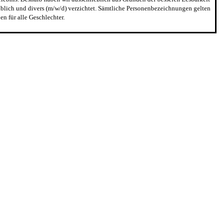
blich und divers (m/w/d) verzichtet. Sämtliche Personenbezeichnungen gelten
n für alle Geschlechter.