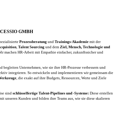
RCESSIO GMBH
ezialisierte
Prozessberatung
und
Trainings-Akademie
mit der
cquisition
,
Talent Sourcing
und dem
Ziel, Mensch, Technologie und
ir machen HR-Arbeit mit Empathie einfacher, zukunftssicher und
und begleiten Unternehmen, wie sie ihre HR-Prozesse verbessern und
ektiv integrieren. So entwickeln und implementieren wir gemeinsam die
 Werkzeuge
, die exakt auf ihre Budgets, Ressourcen, Werte und Ziele
ise sind
schlüsselfertige Talent-Pipelines und -Systeme:
Diese erstellen
it unseren Kunden und bilden ihre Teams aus, wie sie diese skalieren