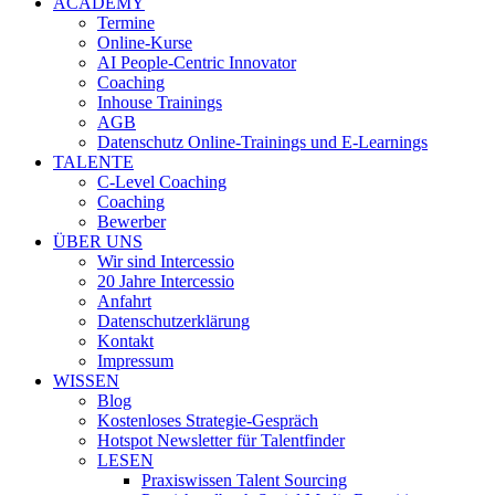
ACADEMY
Termine
Online-Kurse
AI People-Centric Innovator
Coaching
Inhouse Trainings
AGB
Datenschutz Online-Trainings und E-Learnings
TALENTE
C-Level Coaching
Coaching
Bewerber
ÜBER UNS
Wir sind Intercessio
20 Jahre Intercessio
Anfahrt
Datenschutzerklärung
Kontakt
Impressum
WISSEN
Blog
Kostenloses Strategie-Gespräch
Hotspot Newsletter für Talentfinder
LESEN
Praxiswissen Talent Sourcing