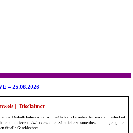
IVE – 25.08.2026
weis | -Disclaimer
erlebnis. Deshalb haben wir ausschließlich aus Gründen der besseren Lesbarkeit
blich und divers (m/w/d) verzichtet. Sämtliche Personenbezeichnungen gelten
n für alle Geschlechter.