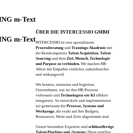
TING m-Text
ÜBER DIE INTERCESSIO GMBH
TING m-Text
INTERCESSIO ist eine spezialisierte
Prozessberatung
und
Trainings-Akademie
mit
der Kernkompetenz
Talent Acquisition
,
Talent
Sourcing
und dem
Ziel, Mensch, Technologie
und Purpose zu verbinden.
Wir machen HR-
Arbeit mit Empathie einfacher, zukunftssicher
und wirkungsvoll.
Wir beraten, trainieren und begleiten
Unternehmen, wie sie ihre HR-Prozesse
verbessern und
Technologien wie KI
effektiv
integrieren. So entwickeln und implementieren
wir gemeinsam die
Prozesse, Systeme und
Werkzeuge
, die exakt auf ihre Budgets,
Ressourcen, Werte und Ziele abgestimmt sind.
Unsere besondere Expertise sind
schlüsselfertige
Talent-Pipelines und -Systeme:
Diese erstellen