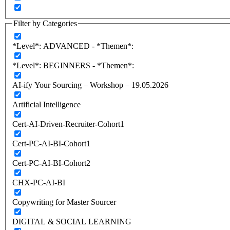
Filter by Categories
*Level*: ADVANCED - *Themen*:
*Level*: BEGINNERS - *Themen*:
AI-ify Your Sourcing – Workshop – 19.05.2026
Artificial Intelligence
Cert-AI-Driven-Recruiter-Cohort1
Cert-PC-AI-BI-Cohort1
Cert-PC-AI-BI-Cohort2
CHX-PC-AI-BI
Copywriting for Master Sourcer
DIGITAL & SOCIAL LEARNING