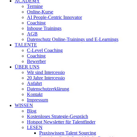
ACADEMY
Termine
Online-Kurse
AI People-Centric Innovator
Coaching
Inhouse Trainings
AGB
Datenschutz Online-Trainings und E-Learnings
TALENTE
C-Level Coaching
Coaching
Bewerber
ÜBER UNS
Wir sind Intercessio
20 Jahre Intercessio
Anfahrt
Datenschutzerklärung
Kontakt
Impressum
WISSEN
Blog
Kostenloses Strategie-Gespräch
Hotspot Newsletter für Talentfinder
LESEN
Praxiswissen Talent Sourcing