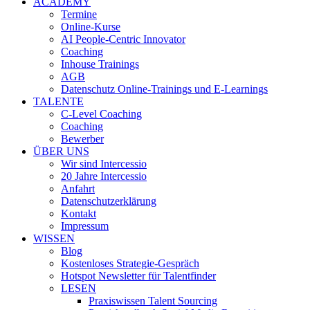
ACADEMY
Termine
Online-Kurse
AI People-Centric Innovator
Coaching
Inhouse Trainings
AGB
Datenschutz Online-Trainings und E-Learnings
TALENTE
C-Level Coaching
Coaching
Bewerber
ÜBER UNS
Wir sind Intercessio
20 Jahre Intercessio
Anfahrt
Datenschutzerklärung
Kontakt
Impressum
WISSEN
Blog
Kostenloses Strategie-Gespräch
Hotspot Newsletter für Talentfinder
LESEN
Praxiswissen Talent Sourcing