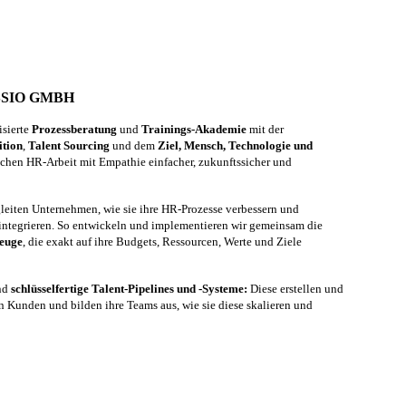
SSIO GMBH
isierte
Prozessberatung
und
Trainings-Akademie
mit der
ition
,
Talent Sourcing
und dem
Ziel, Mensch, Technologie und
hen HR-Arbeit mit Empathie einfacher, zukunftssicher und
gleiten Unternehmen, wie sie ihre HR-Prozesse verbessern und
 integrieren. So entwickeln und implementieren wir gemeinsam die
zeuge
, die exakt auf ihre Budgets, Ressourcen, Werte und Ziele
ind
schlüsselfertige Talent-Pipelines und -Systeme:
Diese erstellen und
n Kunden und bilden ihre Teams aus, wie sie diese skalieren und