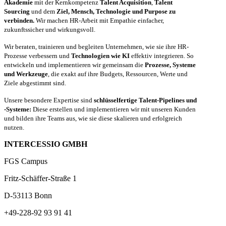
Akademie
mit der Kernkompetenz
Talent Acquisition
,
Talent
Sourcing
und dem
Ziel, Mensch, Technologie und Purpose zu
verbinden.
Wir machen HR-Arbeit mit Empathie einfacher,
zukunftssicher und wirkungsvoll.
Wir beraten, trainieren und begleiten Unternehmen, wie sie ihre HR-
Prozesse verbessern und
Technologien wie KI
effektiv integrieren. So
entwickeln und implementieren wir gemeinsam die
Prozesse, Systeme
und Werkzeuge
, die exakt auf ihre Budgets, Ressourcen, Werte und
Ziele abgestimmt sind.
Unsere besondere Expertise sind
schlüsselfertige Talent-Pipelines und
-Systeme:
Diese erstellen und implementieren wir mit unseren Kunden
und bilden ihre Teams aus, wie sie diese skalieren und erfolgreich
nutzen.
INTERCESSIO GMBH
FGS Campus
Fritz-Schäffer-Straße 1
D-53113 Bonn
+49-228-92 93 91 41