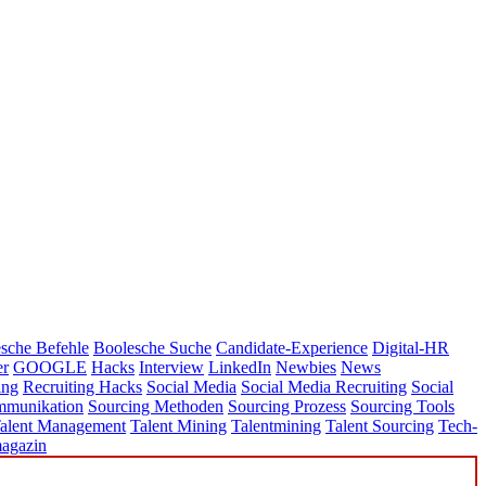
sche Befehle
Boolesche Suche
Candidate-Experience
Digital-HR
er
GOOGLE
Hacks
Interview
LinkedIn
Newbies
News
ing
Recruiting Hacks
Social Media
Social Media Recruiting
Social
mmunikation
Sourcing Methoden
Sourcing Prozess
Sourcing Tools
alent Management
Talent Mining
Talentmining
Talent Sourcing
Tech-
agazin