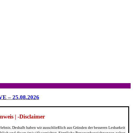
IVE – 25.08.2026
weis | -Disclaimer
erlebnis. Deshalb haben wir ausschließlich aus Gründen der besseren Lesbarkeit
blich und divers (m/w/d) verzichtet. Sämtliche Personenbezeichnungen gelten