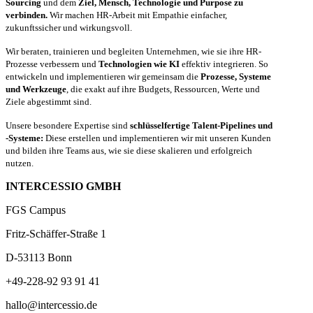
Sourcing
und dem
Ziel, Mensch, Technologie und Purpose zu
verbinden.
Wir machen HR-Arbeit mit Empathie einfacher,
zukunftssicher und wirkungsvoll.
Wir beraten, trainieren und begleiten Unternehmen, wie sie ihre HR-
Prozesse verbessern und
Technologien wie KI
effektiv integrieren. So
entwickeln und implementieren wir gemeinsam die
Prozesse, Systeme
und Werkzeuge
, die exakt auf ihre Budgets, Ressourcen, Werte und
Ziele abgestimmt sind.
Unsere besondere Expertise sind
schlüsselfertige Talent-Pipelines und
-Systeme:
Diese erstellen und implementieren wir mit unseren Kunden
und bilden ihre Teams aus, wie sie diese skalieren und erfolgreich
nutzen.
INTERCESSIO GMBH
FGS Campus
Fritz-Schäffer-Straße 1
D-53113 Bonn
+49-228-92 93 91 41
hallo@intercessio.de