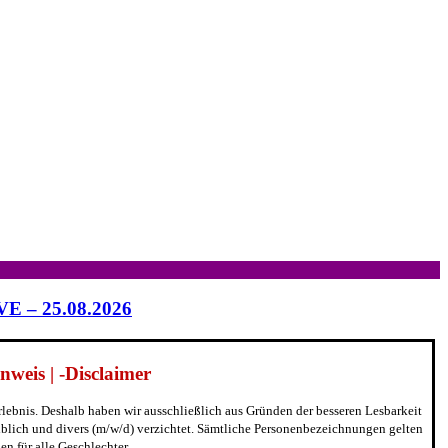
IVE – 25.08.2026
weis | -Disclaimer
erlebnis. Deshalb haben wir ausschließlich aus Gründen der besseren Lesbarkeit
blich und divers (m/w/d) verzichtet. Sämtliche Personenbezeichnungen gelten
n für alle Geschlechter.