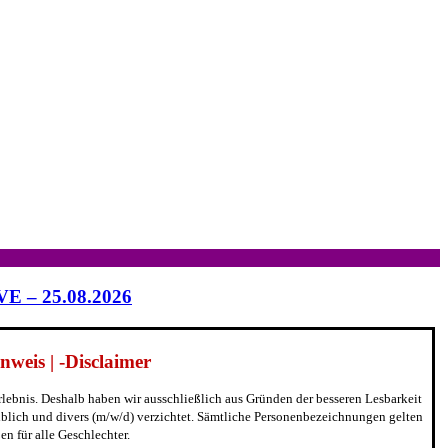
IVE – 25.08.2026
weis | -Disclaimer
erlebnis. Deshalb haben wir ausschließlich aus Gründen der besseren Lesbarkeit
blich und divers (m/w/d) verzichtet. Sämtliche Personenbezeichnungen gelten
n für alle Geschlechter.