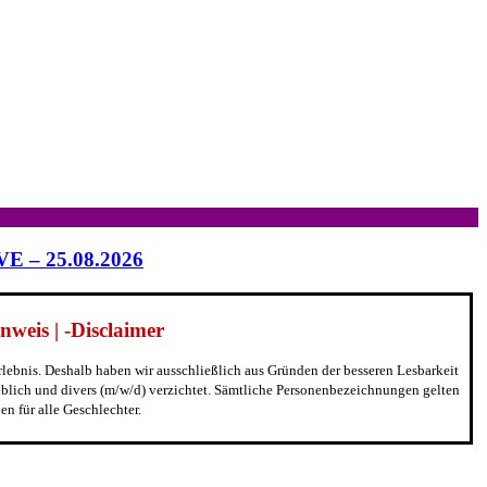
IVE – 25.08.2026
weis | -Disclaimer
erlebnis. Deshalb haben wir ausschließlich aus Gründen der besseren Lesbarkeit
blich und divers (m/w/d) verzichtet. Sämtliche Personenbezeichnungen gelten
n für alle Geschlechter.