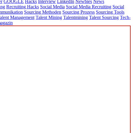
er
GOOGLE
Hacks
Interview
LinkedIn
Newbies
News
ing
Recruiting Hacks
Social Media
Social Media Recruiting
Social
mmunikation
Sourcing Methoden
Sourcing Prozess
Sourcing Tools
alent Management
Talent Mining
Talentmining
Talent Sourcing
Tech-
agazin