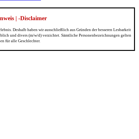
weis | -Disclaimer
erlebnis. Deshalb haben wir ausschließlich aus Gründen der besseren Lesbarkeit
blich und divers (m/w/d) verzichtet. Sämtliche Personenbezeichnungen gelten
n für alle Geschlechter.