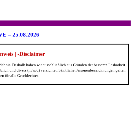
IVE – 25.08.2026
weis | -Disclaimer
erlebnis. Deshalb haben wir ausschließlich aus Gründen der besseren Lesbarkeit
blich und divers (m/w/d) verzichtet. Sämtliche Personenbezeichnungen gelten
n für alle Geschlechter.