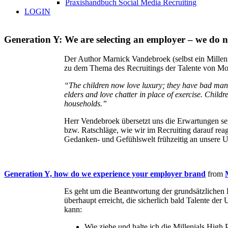
Praxishandbuch Social Media Recruiting
LOGIN
Generation Y: We are selecting an employer – we do n
Der Author Marnick Vandebroek (selbst ein Milleni
zu dem Thema des Recruitings der Talente von Mor
“The children now love luxury; they have bad mann
elders and love chatter in place of exercise. Childre
households.”
Herr Vendebroek übersetzt uns die Erwartungen se
bzw. Ratschläge, wie wir im Recruiting darauf reag
Gedanken- und Gefühlswelt frühzeitig an unsere 
Generation Y, how do we experience your employer brand
from
Es geht um die Beantwortung der grundsätzlichen 
überhaupt erreicht, die sicherlich bald Talente de
kann:
Wie ziehe und halte ich die Millenials High P