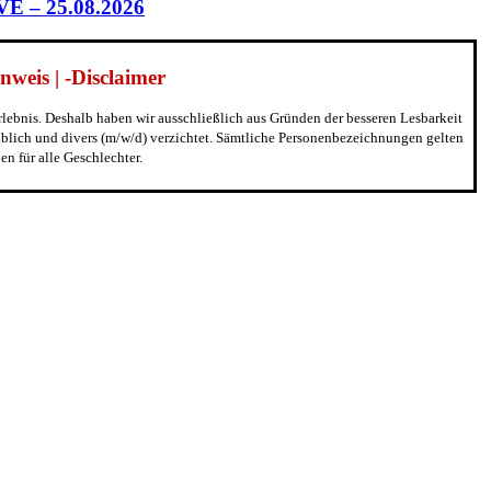
IVE – 25.08.2026
weis | -Disclaimer
erlebnis. Deshalb haben wir ausschließlich aus Gründen der besseren Lesbarkeit
blich und divers (m/w/d) verzichtet. Sämtliche Personenbezeichnungen gelten
n für alle Geschlechter.