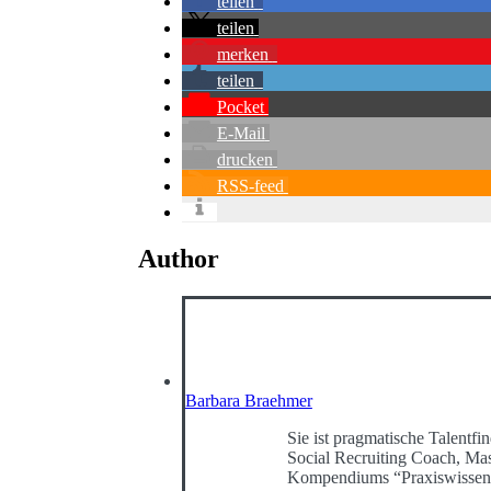
teilen
teilen
merken
teilen
Pocket
E-Mail
drucken
RSS-feed
Author
Barbara Braehmer
Sie ist pragmatische Talentfin
Social Recruiting Coach, Mast
Kompendiums “Praxiswissen 