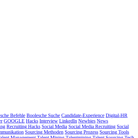
sche Befehle
Boolesche Suche
Candidate-Experience
Digital-HR
er
GOOGLE
Hacks
Interview
LinkedIn
Newbies
News
ing
Recruiting Hacks
Social Media
Social Media Recruiting
Social
mmunikation
Sourcing Methoden
Sourcing Prozess
Sourcing Tools
alent Management
Talent Mining
Talentmining
Talent Sourcing
Tech-