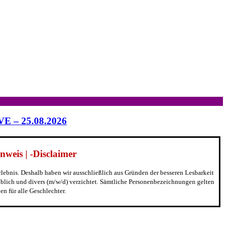
IVE – 25.08.2026
weis | -Disclaimer
erlebnis. Deshalb haben wir ausschließlich aus Gründen der besseren Lesbarkeit
blich und divers (m/w/d) verzichtet. Sämtliche Personenbezeichnungen gelten
n für alle Geschlechter.