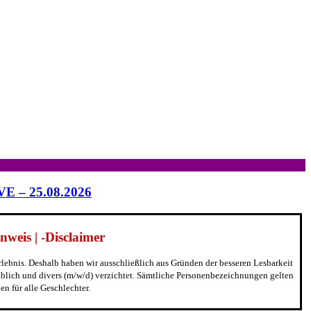
IVE – 25.08.2026
weis | -Disclaimer
erlebnis. Deshalb haben wir ausschließlich aus Gründen der besseren Lesbarkeit
blich und divers (m/w/d) verzichtet. Sämtliche Personenbezeichnungen gelten
n für alle Geschlechter.