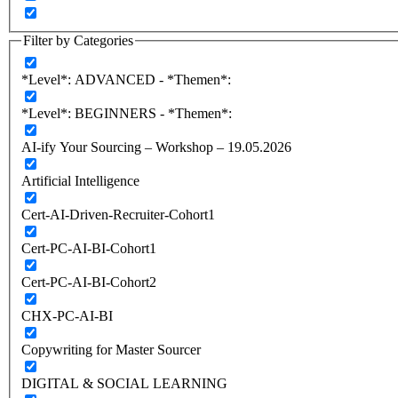
Filter by Categories
*Level*: ADVANCED - *Themen*:
*Level*: BEGINNERS - *Themen*:
AI-ify Your Sourcing – Workshop – 19.05.2026
Artificial Intelligence
Cert-AI-Driven-Recruiter-Cohort1
Cert-PC-AI-BI-Cohort1
Cert-PC-AI-BI-Cohort2
CHX-PC-AI-BI
Copywriting for Master Sourcer
DIGITAL & SOCIAL LEARNING