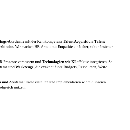
nings-Akademie
mit der Kernkompetenz
Talent Acquisition
,
Talent
erbinden.
Wir machen HR-Arbeit mit Empathie einfacher, zukunftssicher
 HR-Prozesse verbessern und
Technologien wie KI
effektiv integrieren. So
steme und Werkzeuge
, die exakt auf ihre Budgets, Ressourcen, Werte
es und -Systeme:
Diese erstellen und implementieren wir mit unseren
folgreich nutzen.