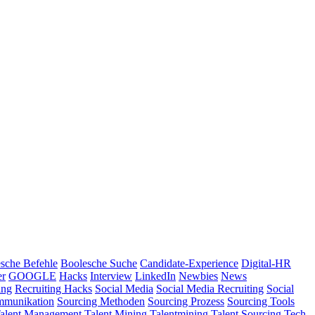
sche Befehle
Boolesche Suche
Candidate-Experience
Digital-HR
er
GOOGLE
Hacks
Interview
LinkedIn
Newbies
News
ing
Recruiting Hacks
Social Media
Social Media Recruiting
Social
mmunikation
Sourcing Methoden
Sourcing Prozess
Sourcing Tools
alent Management
Talent Mining
Talentmining
Talent Sourcing
Tech-