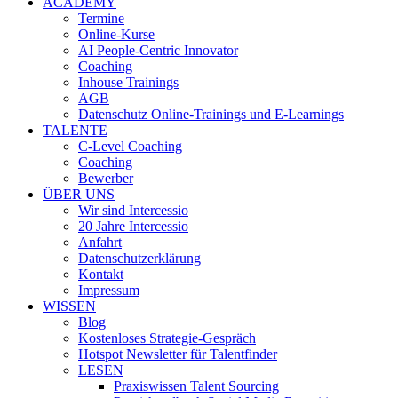
ACADEMY
Termine
Online-Kurse
AI People-Centric Innovator
Coaching
Inhouse Trainings
AGB
Datenschutz Online-Trainings und E-Learnings
TALENTE
C-Level Coaching
Coaching
Bewerber
ÜBER UNS
Wir sind Intercessio
20 Jahre Intercessio
Anfahrt
Datenschutzerklärung
Kontakt
Impressum
WISSEN
Blog
Kostenloses Strategie-Gespräch
Hotspot Newsletter für Talentfinder
LESEN
Praxiswissen Talent Sourcing