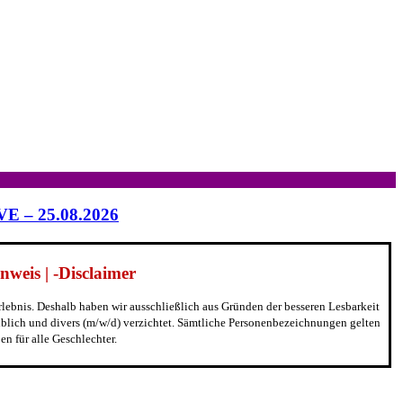
IVE – 25.08.2026
weis | -Disclaimer
erlebnis. Deshalb haben wir ausschließlich aus Gründen der besseren Lesbarkeit
blich und divers (m/w/d) verzichtet. Sämtliche Personenbezeichnungen gelten
n für alle Geschlechter.