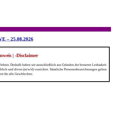
IVE – 25.08.2026
weis | -Disclaimer
erlebnis. Deshalb haben wir ausschließlich aus Gründen der besseren Lesbarkeit
blich und divers (m/w/d) verzichtet. Sämtliche Personenbezeichnungen gelten
n für alle Geschlechter.