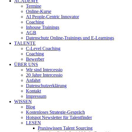
ACADEMY
Termine
Online-Kurse
AI People-Centric Innovator
Coaching
Inhouse Trainings
AGB
Datenschutz Online-Trainings und E-Learnings
TALENTE
C-Level Coaching
Coaching
Bewerber
ÜBER UNS
Wir sind Intercessio
20 Jahre Intercessio
Anfahrt
Datenschutzerklärung
Kontakt
Impressum
WISSEN
Blog
Kostenloses Strategie-Gespräch
Hotspot Newsletter für Talentfinder
LESEN
Praxiswissen Talent Sourcing