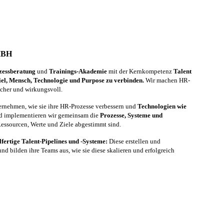
MBH
zessberatung
und
Trainings-Akademie
mit der Kernkompetenz
Talent
iel, Mensch, Technologie und Purpose zu verbinden.
Wir machen HR-
icher und wirkungsvoll.
ternehmen, wie sie ihre HR-Prozesse verbessern und
Technologien wie
und implementieren wir gemeinsam die
Prozesse, Systeme und
 Ressourcen, Werte und Ziele abgestimmt sind.
lfertige Talent-Pipelines und -Systeme:
Diese erstellen und
d bilden ihre Teams aus, wie sie diese skalieren und erfolgreich