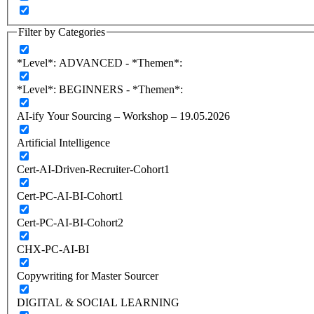
Filter by Categories
*Level*: ADVANCED - *Themen*:
*Level*: BEGINNERS - *Themen*:
AI-ify Your Sourcing – Workshop – 19.05.2026
Artificial Intelligence
Cert-AI-Driven-Recruiter-Cohort1
Cert-PC-AI-BI-Cohort1
Cert-PC-AI-BI-Cohort2
CHX-PC-AI-BI
Copywriting for Master Sourcer
DIGITAL & SOCIAL LEARNING