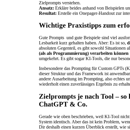
Zielprompts verstehen.
Ansatz:
Erkläre beides anhand von Beispielen un
Resultat:
Erstelle ein Onepager-Handout zur inte
Wichtige Praxistipps zum erf
Gute Prompts und gute Beispiele sind viel ausform
Lesbarkeit kurz gehalten haben. Aber: Es ist so,
d
absoluten Gegenteil, es gibt sowohl Situationen a
(als als Programmierung) verarbeiten können
umgekehrt. Es gibt sogar KI-Tools, die nur besond
Insbesondere das Prompting für Custom GPTs (KI
dieser Struktur und das Framework ist anwendbar
andere Ausarbeitung im Prompting, also echtes un
wiederholt einen zuverlässiges Ergebnis zu erhalt
Zielprompts je nach Tool – so 
ChatGPT & Co.
Gerade wie oben beschrieben, weil KI-Tool nicht
System identisch. Aber das ist kein Problem, w
Dir deshalb einen kurzen Überblick erstellt, wie 