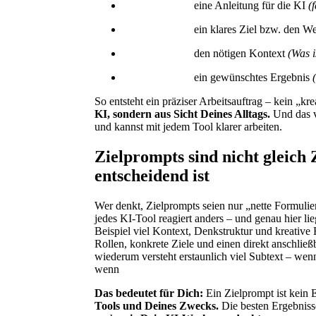
eine Anleitung für die KI
(
ein klares Ziel bzw. den W
den nötigen Kontext
(Was i
ein gewünschtes Ergebnis
So entsteht ein präziser Arbeitsauftrag – kein „kr
KI, sondern aus Sicht Deines Alltags.
Und das v
und kannst mit jedem Tool klarer arbeiten.
Zielprompts sind nicht gleich
entscheidend ist
Wer denkt, Zielprompts seien nur „nette Formulie
jedes KI-Tool reagiert anders – und genau hier l
Beispiel viel Kontext, Denkstruktur und kreative F
Rollen, konkrete Ziele und einen direkt anschli
wiederum versteht erstaunlich viel Subtext – wen
wenn
Das bedeutet für Dich:
Ein Zielprompt ist kein 
Tools und Deines Zwecks.
Die besten Ergebniss