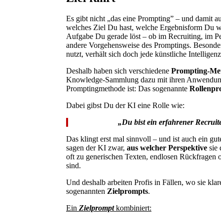
Es gibt nicht „das eine Prompting” – und damit 
welches Ziel Du hast, welche Ergebnisform Du w
Aufgabe Du gerade löst – ob im Recruiting, im P
andere Vorgehensweise des Promptings. Besonde
nutzt, verhält sich doch jede künstliche Intelligen
Deshalb haben sich verschiedene
Prompting-Me
Knowledge-Sammlung dazu mit ihren Anwendun
Promptingmethode ist: Das sogenannte
Rollenpr
Dabei gibst Du der KI eine Rolle wie:
„Du bist ein erfahrener Recrui
Das klingt erst mal sinnvoll – und ist auch ein gu
sagen der KI zwar,
aus welcher Perspektive
sie 
oft zu generischen Texten, endlosen Rückfragen o
sind.
Und deshalb arbeiten Profis in Fällen, wo sie kl
sogenannten
Zielprompts
.
Ein
Zielprompt
kombiniert: