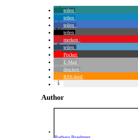
teilen
teilen
teilen
teilen
merken
teilen
Pocket
E-Mail
drucken
RSS-feed
Author
Barbara Braehmer