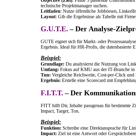
Objective (Ziel)
:
Finde 3 passende Unternehmen im
technische Projektmanager suchen.
Leitfaden
:
Nutze öffentliche Jobbörsen, Linked
Layout
:
Gib die Ergebnisse als Tabelle mit Firme
G.U.T.E.
– Der Analyse-Zielpr
GUTE eignet sich für Markt- oder Prozessanalys
Ergebnis. Ideal für HR-Profis, die datenbasierte 
Beispiel:
Grundlage:
Du analysierst die Nutzung von Lin
Umfang:
Fokus auf KMU aus der IT-Branche i
Tun
:
Vergleiche Reichweite, Cost-per-Click und 
Ergebnis:
Erstelle eine Scorecard mit Empfehlun
F.I.T.T.
– Der Kommunikations-
FITT hilft Dir, Inhalte passgenau für bestimmte Z
Impact, Target, Ton.
Beispiel:
Funktion
:
Schreibe eine Direktansprache für Lin
Impact:
Ziel ist eine Antwort oder Gesprächsberei