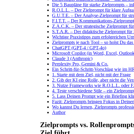
Die 5 Baupläne für starke Zielprompts – i
R.O.L.L. – Der Zielprompt für klare Aufg
G.U.T.E. – Der Analyse-Zielprompt für stru
F.I.T.T. – Der Kommunikations-Zielprompt f
Z.A.C.K. – Der strategische Zielprompt fü
S.T.A.R. – Der didaktische Zielprompt fü
Wichtige Praxistipps zum erfolgreichen U
Zielprompts je nach Tool – so holst Du da
ChatGPT (GPT-4 / GPT-4o)
Microsoft Copilot (in Word, Excel, Outlook
Claude 3 (Anthropic)
Perplexity Pro, Gemini & Co.
Ein Schritt-für-Schritt-Vorschlag wie im H
1. Starte mit dem Ziel, nicht mit der Frage
2. Gib der KI eine Rolle, aber nicht die Ve
3. Nutze Frameworks wie R.O.L.L. oder F.I
4. Teste verschiedene Stile – ein Zielprompt 
5. Lass Deinen Prompt wie ein Briefing kli
Fazit: Zielprompts bringen Fokus in Deine
Wo kannst Du lernen, Zielprompts profess
Author
Zielprompts vs. Rollenprompt
Ziel führt