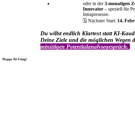
oder in der
3-monatigen Ze
Innovator
– speziell für 
Intrapreneure.
🗓️ Nächster Start:
14. Feb
Du willst endlich Klartext statt KI-Kau
Deine Ziele und die möglichen Wegen 
minütigen Potentialanalysegespräch.
Happy AI-Using!