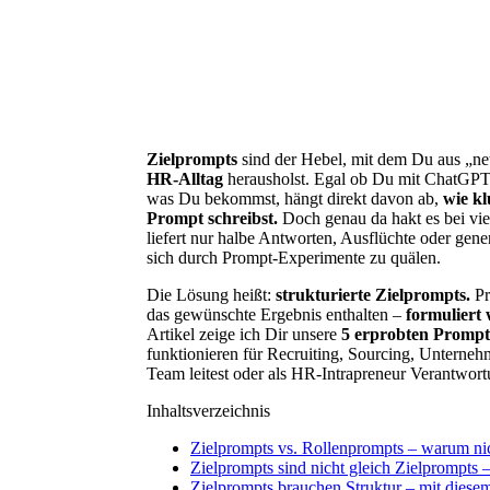
Zielprompts
sind der Hebel, mit dem Du aus „n
HR-Alltag
herausholst. Egal ob Du mit ChatGPT, 
was Du bekommst, hängt direkt davon ab,
wie kl
Prompt schreibst.
Doch genau da hakt es bei vie
liefert nur halbe Antworten, Ausflüchte oder gener
sich durch Prompt-Experimente zu quälen.
Die Lösung heißt:
strukturierte Zielprompts.
Pr
das gewünschte Ergebnis enthalten –
formuliert 
Artikel zeige ich Dir unsere
5 erprobten Promp
funktionieren für Recruiting, Sourcing, Unterneh
Team leitest oder als HR-Intrapreneur Verantwortu
Inhaltsverzeichnis
Zielprompts vs. Rollenprompts – warum nic
Zielprompts sind nicht gleich Zielprompts 
Zielprompts brauchen Struktur – mit dies