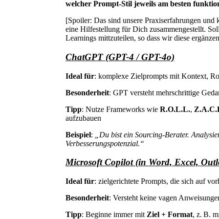
welcher Prompt-Stil jeweils am besten funktion
[Spoiler: Das sind unsere Praxiserfahrungen und k
eine Hilfestellung für Dich zusammengestellt. So
Learnings mittzuteilen, so dass wir diese ergänz
ChatGPT (GPT-4 / GPT-4o)
Ideal für
: komplexe Zielprompts mit Kontext, Ro
Besonderheit
: GPT versteht mehrschrittige Gedan
Tipp
: Nutze Frameworks wie
R.O.L.L.
,
Z.A.C.
aufzubauen
Beispiel
:
„Du bist ein Sourcing-Berater. Analysier
Verbesserungspotenzial.“
Microsoft Copilot (in Word, Excel, Outl
Ideal für
: zielgerichtete Prompts, die sich auf
Besonderheit
: Versteht keine vagen Anweisunge
Tipp
: Beginne immer mit
Ziel + Format
, z. B. 