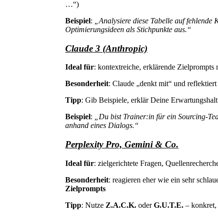
…“)
Beispiel
:
„Analysiere diese Tabelle auf fehlend
Optimierungsideen als Stichpunkte aus.“
Claude 3 (Anthropic)
Ideal für
: kontextreiche, erklärende Zielprompts m
Besonderheit
: Claude „denkt mit“ und reflektier
Tipp
: Gib Beispiele, erklär Deine Erwartungshalt
Beispiel
:
„Du bist Trainer:in für ein Sourcing-T
anhand eines Dialogs.“
Perplexity Pro, Gemini & Co.
Ideal für
: zielgerichtete Fragen, Quellenrecherch
Besonderheit
: reagieren eher wie ein sehr schla
Zielprompts
Tipp
: Nutze
Z.A.C.K.
oder
G.U.T.E.
– konkret,