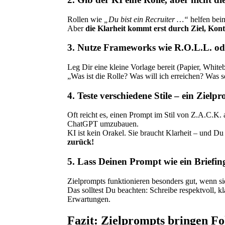
Rollen wie
„Du bist ein Recruiter …“
helfen beim
Aber
die Klarheit kommt erst durch Ziel, Kon
3.
Nutze Frameworks wie R.O.L.L. oder
Leg Dir eine kleine Vorlage bereit (Papier, White
„Was ist die Rolle? Was will ich erreichen? Was
4.
Teste verschiedene Stile – ein Zielpro
Oft reicht es, einen Prompt im Stil von Z.A.C.K.
ChatGPT umzubauen.
KI ist kein Orakel. Sie braucht Klarheit – und Du
zurück!
5.
Lass Deinen Prompt wie ein Briefing
Zielprompts funktionieren besonders gut, wenn si
Das solltest Du beachten: Schreibe respektvoll, k
Erwartungen.
Fazit: Zielprompts bringen Fo