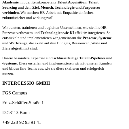
Akademie
mit der Kernkompetenz
Talent Acquisition
,
Talent
Sourcing
und dem
Ziel, Mensch, Technologie und Purpose zu
verbinden.
Wir machen HR-Arbeit mit Empathie einfacher,
zukunftssicher und wirkungsvoll.
Wir beraten, trainieren und begleiten Unternehmen, wie sie ihre HR-
Prozesse verbessern und
Technologien wie KI
effektiv integrieren. So
entwickeln und implementieren wir gemeinsam die
Prozesse, Systeme
und Werkzeuge
, die exakt auf ihre Budgets, Ressourcen, Werte und
Ziele abgestimmt sind.
Unsere besondere Expertise sind
schlüsselfertige Talent-Pipelines und
-Systeme:
Diese erstellen und implementieren wir mit unseren Kunden
und bilden ihre Teams aus, wie sie diese skalieren und erfolgreich
nutzen.
INTERCESSIO GMBH
FGS Campus
Fritz-Schäffer-Straße 1
D-53113 Bonn
+49-228-92 93 91 41