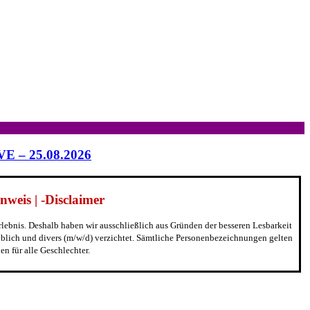
IVE – 25.08.2026
weis | -Disclaimer
erlebnis. Deshalb haben wir ausschließlich aus Gründen der besseren Lesbarkeit
blich und divers (m/w/d) verzichtet. Sämtliche Personenbezeichnungen gelten
n für alle Geschlechter.