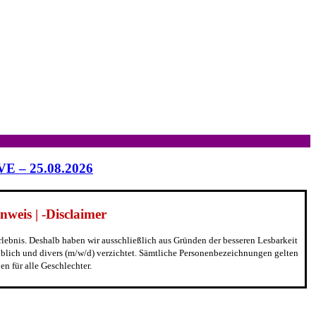
IVE – 25.08.2026
weis | -Disclaimer
erlebnis. Deshalb haben wir ausschließlich aus Gründen der besseren Lesbarkeit
blich und divers (m/w/d) verzichtet. Sämtliche Personenbezeichnungen gelten
n für alle Geschlechter.